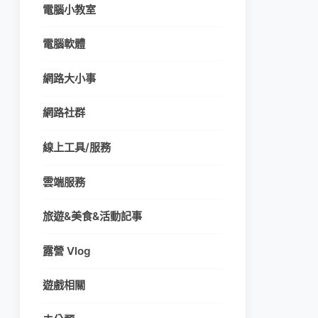
電腦小教室
電腦軟體
網路大小事
網路社群
線上工具/服務
雲端服務
旅遊&美食&活動記事
露營 Vlog
遊戲相關