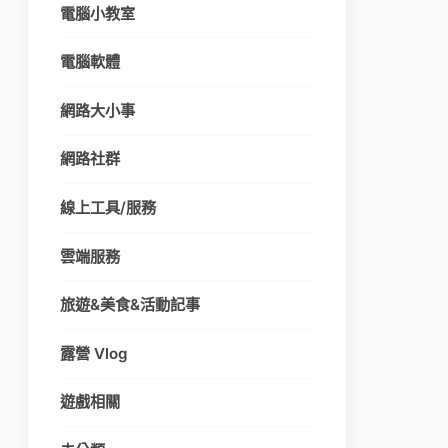
電腦小教室
電腦軟體
網路大小事
網路社群
線上工具/服務
雲端服務
旅遊&美食&活動記事
露營 Vlog
遊戲相關