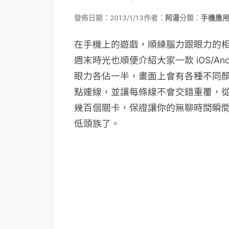
發佈日期：2013/1/13
作者：
阿湯
分類：
手機應
在手機上的遊戲，順練腦力跟眼力的
週末時光也順便介紹大家一款 iOS/Andr
眼力各佔一半，畫面上會有各種不同
點連線，並讓每條線不會交錯重覆，從最簡
幾百個關卡，保證讓你的無聊時間瞬
低頭族了。