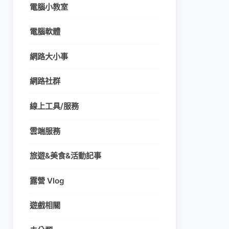
電腦小教室
電腦軟體
網路大小事
網路社群
線上工具/服務
雲端服務
旅遊&美食&活動記事
露營 Vlog
遊戲相關