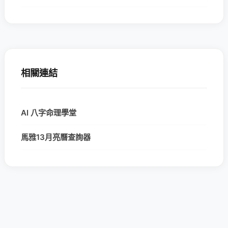
相關連結
AI 八字命理學堂
馬雅13月亮曆查詢器