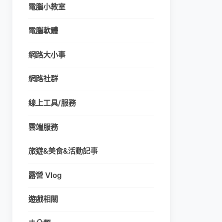
電腦小教室
電腦軟體
網路大小事
網路社群
線上工具/服務
雲端服務
旅遊&美食&活動記事
露營 Vlog
遊戲相關