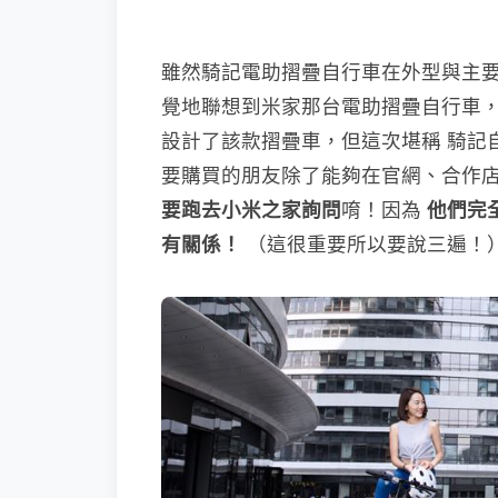
雖然騎記電助摺疊自行車在外型與主
覺地聯想到米家那台電助摺疊自行車
設計了該款摺疊車，但這次堪稱 騎記
要購買的朋友除了能夠在官網、合作
要跑去小米之家詢問
唷！因為
他們完
有關係！
（這很重要所以要說三遍！