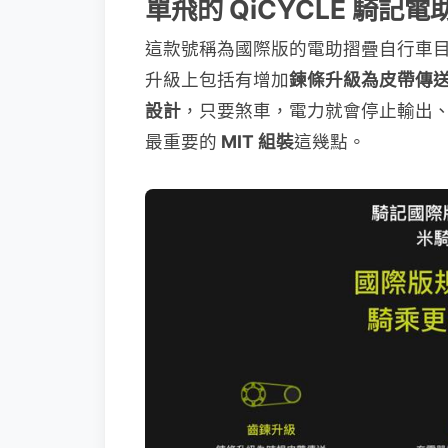
單飛的 QiCYCLE 騎記
這款號稱為國際版的電助摺疊自行車
升級上包括有增加
鍊條升級為皮帶傳
設計
，只要煞車，電力就會停止輸出
最重要的
MIT 組裝
這幾點。