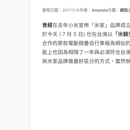
發佈日期：2017/7/6
作者：
Amanda
分類：
網路
曾經
在去年小米宣佈「米家」品牌成
於今天 ( 7 月 5 日) 也在台灣以
「米騎
合作的那款電動摺疊自行車極為相似的「
能上也因為相隔了一年與必須符合台
與米家品牌做最好區分的方式，當然