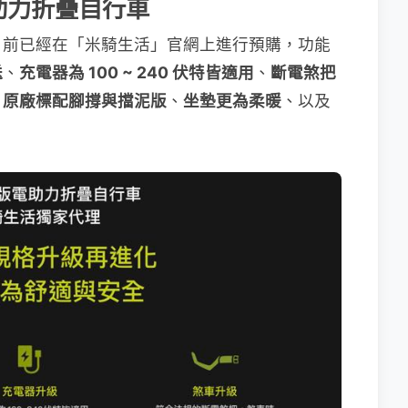
電助力折疊自行車
目前已經在「米騎生活」官網上進行預購，功能
送
、
充電器為 100 ~ 240 伏特皆適用
、
斷電煞把
、
原廠標配腳撐與擋泥版
、
坐墊更為柔暖
、以及