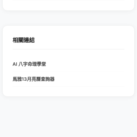
相關連結
AI 八字命理學堂
馬雅13月亮曆查詢器