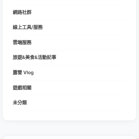
網路社群
線上工具/服務
雲端服務
旅遊&美食&活動記事
露營 Vlog
遊戲相關
未分類