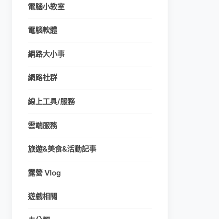
電腦小教室
電腦軟體
網路大小事
網路社群
線上工具/服務
雲端服務
旅遊&美食&活動記事
露營 Vlog
遊戲相關