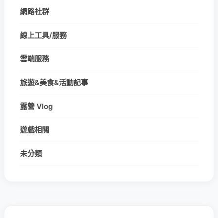
網路社群
線上工具/服務
雲端服務
旅遊&美食&活動記事
露營 Vlog
遊戲相關
未分類