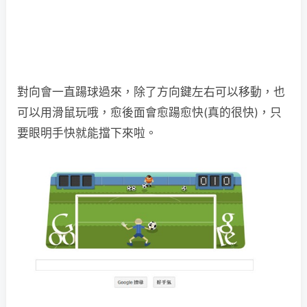
對向會一直踼球過來，除了方向鍵左右可以移動，也
可以用滑鼠玩哦，愈後面會愈踼愈快(真的很快)，只
要眼明手快就能擋下來啦。