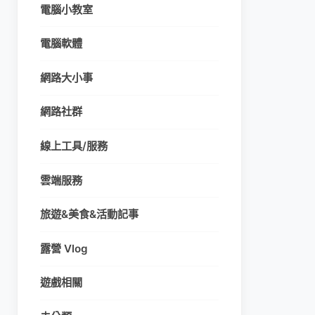
電腦小教室
電腦軟體
網路大小事
網路社群
線上工具/服務
雲端服務
旅遊&美食&活動記事
露營 Vlog
遊戲相關