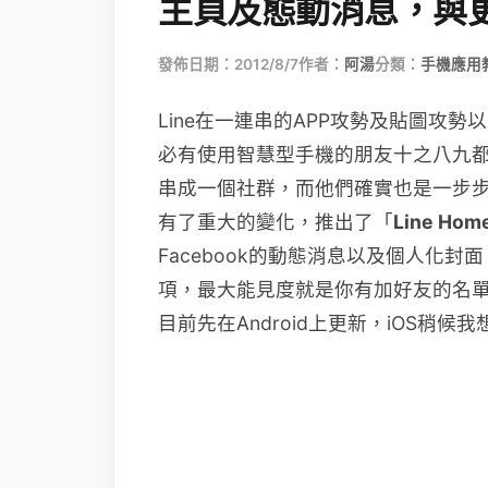
主頁及態動消息，與
發佈日期：2012/8/7
作者：
阿湯
分類：
手機應用
Line在一連串的APP攻勢及貼圖攻
必有使用智慧型手機的朋友十之八九都一
串成一個社群，而他們確實也是一步步
有了重大的變化，推出了「
Line Hom
Facebook的動態消息以及個人化封
項，最大能見度就是你有加好友的名
目前先在Android上更新，iOS稍