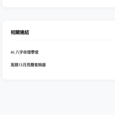
相關連結
AI 八字命理學堂
馬雅13月亮曆查詢器