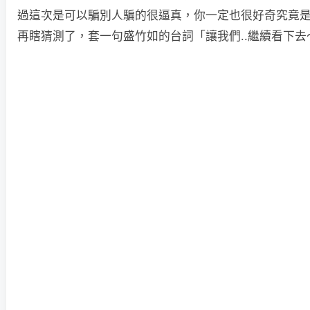
過這次是可以騙別人騙的很逼真，你一定也很好奇究竟
再瞎猜測了，套一句盛竹如的台詞「讓我們..繼續看下去