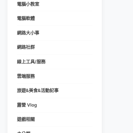
電腦小教室
電腦軟體
網路大小事
網路社群
線上工具/服務
雲端服務
旅遊&美食&活動記事
露營 Vlog
遊戲相關