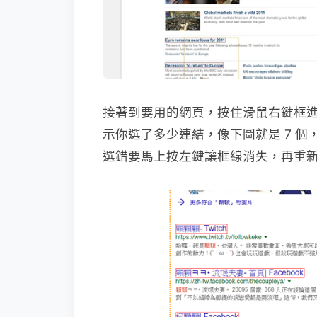
接著到要用的網頁，按住滑鼠右鍵框
示你選了多少連結，像下圖就是 7 
選錯要馬上按左鍵讓框線消失，再重