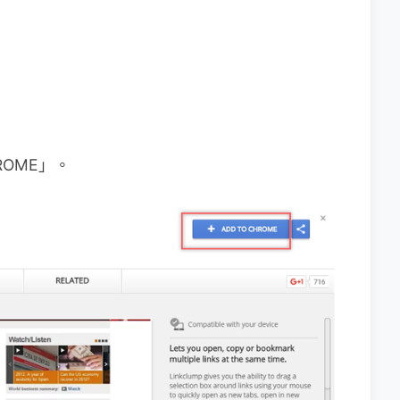
ROME」。