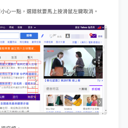
要小心一點，選錯就要馬上按滑鼠左鍵取消。