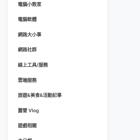
電腦小教室
電腦軟體
網路大小事
網路社群
線上工具/服務
雲端服務
旅遊&美食&活動記事
露營 Vlog
遊戲相關