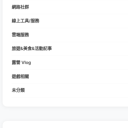
網路社群
線上工具/服務
雲端服務
旅遊&美食&活動記事
露營 Vlog
遊戲相關
未分類