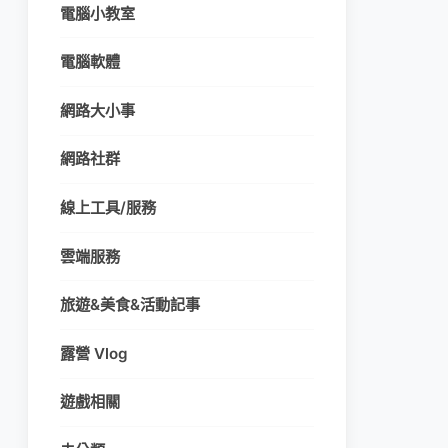
電腦小教室
電腦軟體
網路大小事
網路社群
線上工具/服務
雲端服務
旅遊&美食&活動記事
露營 Vlog
遊戲相關