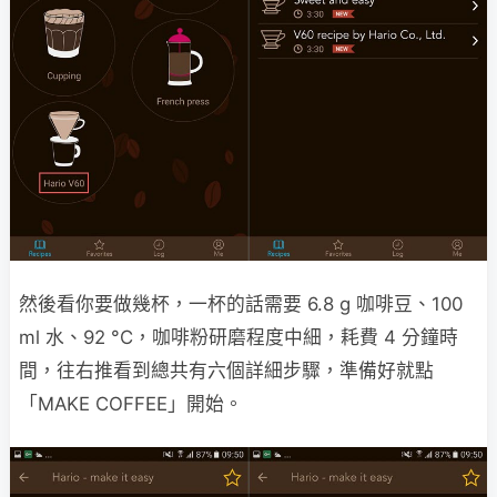
然後看你要做幾杯，一杯的話需要 6.8 g 咖啡豆、100
ml 水、92 °C，咖啡粉研磨程度中細，耗費 4 分鐘時
間，往右推看到總共有六個詳細步驟，準備好就點
「MAKE COFFEE」開始。