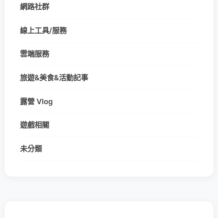
網路社群
線上工具/服務
雲端服務
旅遊&美食&活動記事
露營 Vlog
遊戲相關
未分類