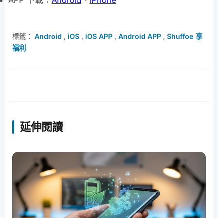
APP 下載：
Android
、
iPhone
標籤：
Android
,
iOS
,
iOS APP
,
Android APP
,
Shuffoe 享
福利
延伸閱讀