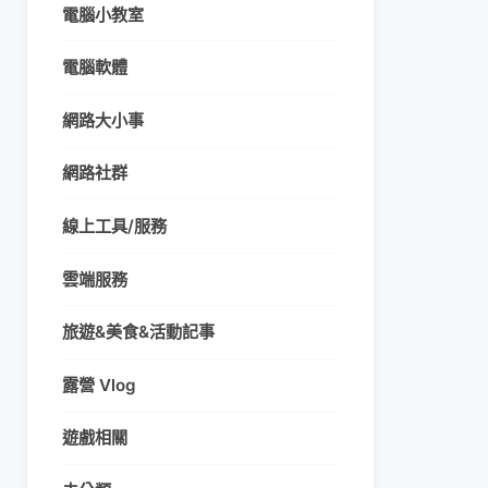
電腦小教室
電腦軟體
網路大小事
網路社群
線上工具/服務
雲端服務
旅遊&美食&活動記事
露營 Vlog
遊戲相關