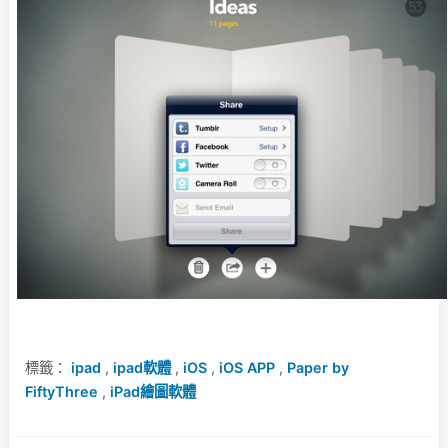
標籤：
ipad
,
ipad軟體
,
iOS
,
iOS APP
,
Paper by
FiftyThree
,
iPad繪圖軟體