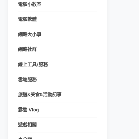
電腦小教室
電腦軟體
網路大小事
網路社群
線上工具/服務
雲端服務
旅遊&美食&活動記事
露營 Vlog
遊戲相關