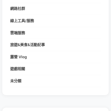
網路社群
線上工具/服務
雲端服務
旅遊&美食&活動記事
露營 Vlog
遊戲相關
未分類