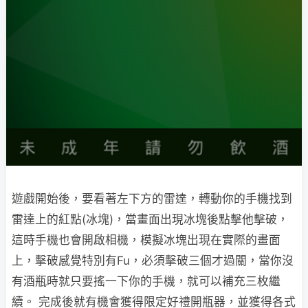
遊戲開始後，要看著左下方的雷達，轉動你的手機找到
雷達上的紅點(冰塊)，當畫面出現冰塊後點擊他擊破，
這時手機也會開啟相機，模擬冰塊出現在實際的畫面
上，擊破感覺特別有Fu，必須擊破三個才過關，當你沒
有酒瓶時就只要搖一下你的手機，就可以補充三枚繼
續。 完成後就有機會獲得限定好禮開瓶器，並獲得各式