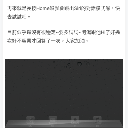
再來就是長按Home鍵就會跳出Siri的對話模式囉，快
去試試吧。
目前似乎還沒有很穩定~要多試試~阿湯跟他Hi了好幾
次好不容易才回答了一次，大家加油。