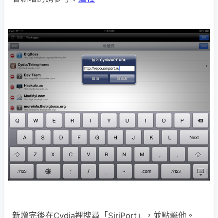
新增完後在Cydia裡搜尋「SiriPort」，並點擊他。