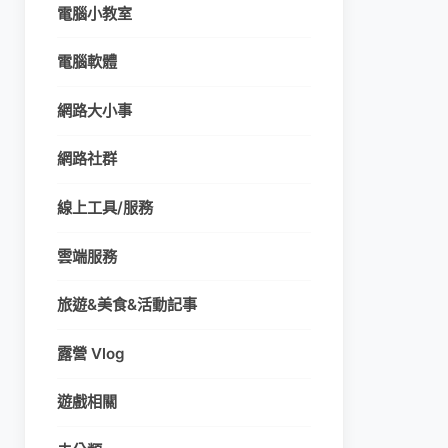
電腦小教室
電腦軟體
網路大小事
網路社群
線上工具/服務
雲端服務
旅遊&美食&活動記事
露營 Vlog
遊戲相關