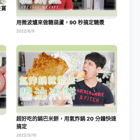
去賞
用微波爐來做糖葫蘆，90 秒搞定糖漿
2022/6/9
！
超好吃的鍋巴米餅，用氣炸鍋 20 分鐘快速
搞定
2022/5/10