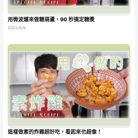
用微波爐來做糖葫蘆，90 秒搞定糖漿
2022/6/9
這樣做素的炸雞超好吃，看起來也超像！