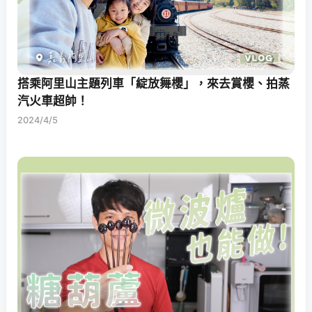
搭乘阿里山主題列車「綻放舞櫻」，來去賞櫻、拍蒸
汽火車超帥！
2024/4/5