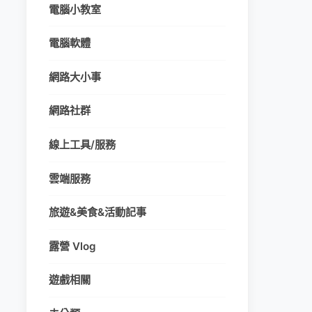
電腦小教室
電腦軟體
網路大小事
網路社群
線上工具/服務
雲端服務
旅遊&美食&活動記事
露營 Vlog
遊戲相關