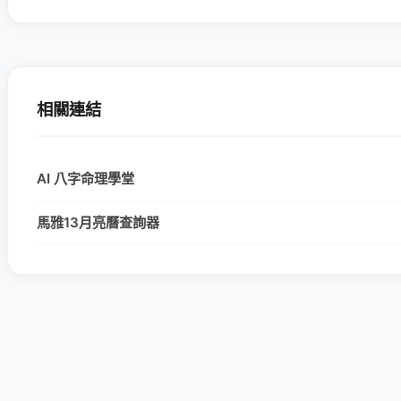
相關連結
AI 八字命理學堂
馬雅13月亮曆查詢器