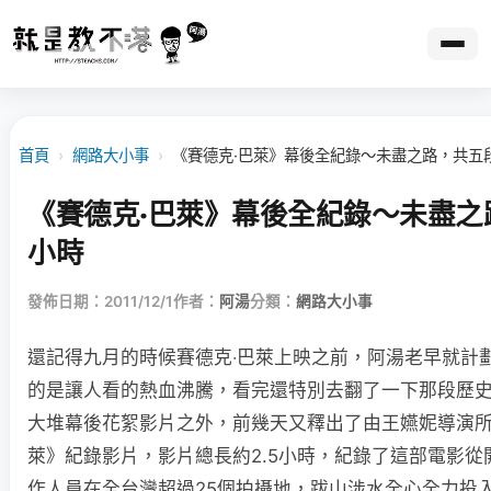
首頁
›
網路大小事
›
《賽德克‧巴萊》幕後全紀錄～未盡之路，共五段
《賽德克‧巴萊》幕後全紀錄～未盡之路
小時
發佈日期：2011/12/1
作者：
阿湯
分類：
網路大小事
還記得九月的時候賽德克‧巴萊上映之前，阿湯老早就計
的是讓人看的熱血沸騰，看完還特別去翻了一下那段歷
大堆幕後花絮影片之外，前幾天又釋出了由王嬿妮導演所
萊》紀錄影片，影片總長約2.5小時，紀錄了這部電影從
作人員在全台灣超過25個拍攝地，跋山涉水全­心全力投