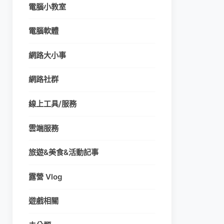
電腦小教室
電腦軟體
網路大小事
網路社群
線上工具/服務
雲端服務
旅遊&美食&活動記事
露營 Vlog
遊戲相關