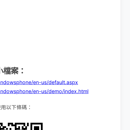
o小檔案：
windowsphone/en-us/default.aspx
windowsphone/en-us/demo/index.html
使用以下條碼：