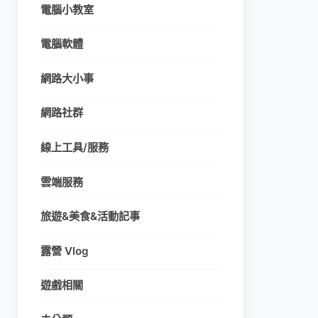
電腦小教室
電腦軟體
網路大小事
網路社群
線上工具/服務
雲端服務
旅遊&美食&活動記事
露營 Vlog
遊戲相關