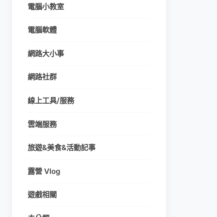
電腦小教室
電腦軟體
網路大小事
網路社群
線上工具/服務
雲端服務
旅遊&美食&活動記事
露營 Vlog
遊戲相關