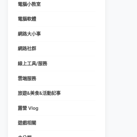
電腦小教室
電腦軟體
網路大小事
網路社群
線上工具/服務
雲端服務
旅遊&美食&活動記事
露營 Vlog
遊戲相關