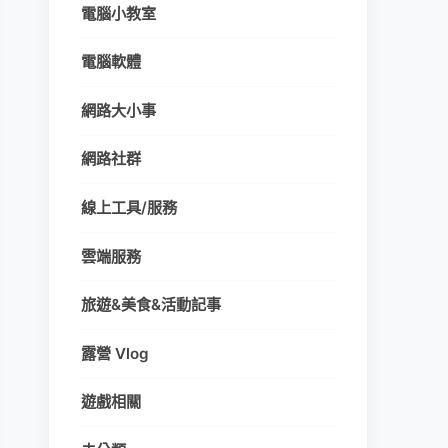
電腦小教室
電腦軟體
網路大小事
網路社群
線上工具/服務
雲端服務
旅遊&美食&活動記事
露營 Vlog
遊戲相關