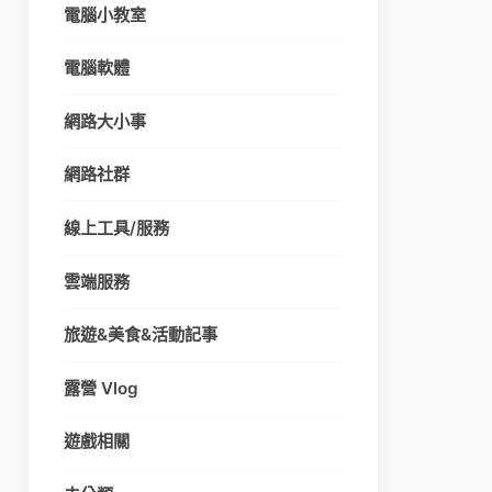
電腦小教室
電腦軟體
網路大小事
網路社群
線上工具/服務
雲端服務
旅遊&美食&活動記事
露營 Vlog
遊戲相關