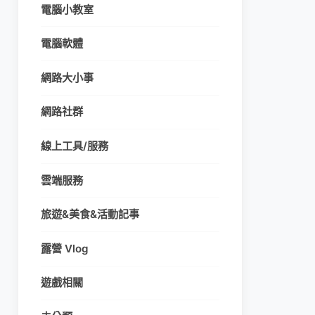
電腦小教室
電腦軟體
網路大小事
網路社群
線上工具/服務
雲端服務
旅遊&美食&活動記事
露營 Vlog
遊戲相關