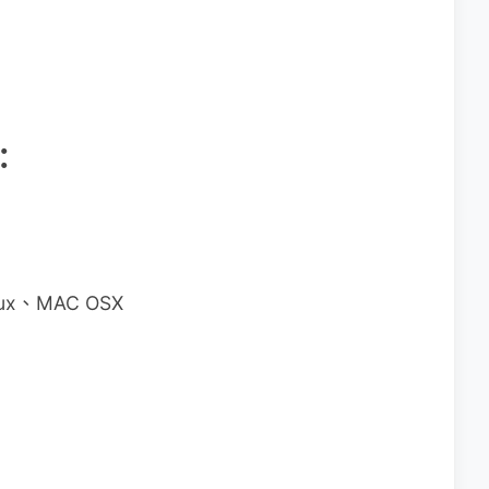
：
nux、MAC OSX