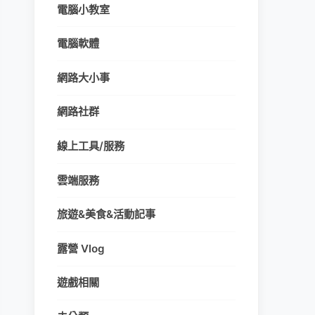
電腦小教室
電腦軟體
網路大小事
網路社群
線上工具/服務
雲端服務
旅遊&美食&活動記事
露營 Vlog
遊戲相關