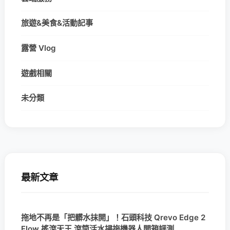
旅遊&美食&活動記事
露營 Vlog
遊戲相關
未分類
最新文章
拖地不再是「把髒水抹開」！石頭科技 Qrevo Edge 2
Flow 搖滾天王 滾筒活水掃拖機器人開箱評測