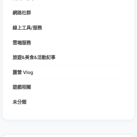
網路社群
線上工具/服務
雲端服務
旅遊&美食&活動記事
露營 Vlog
遊戲相關
未分類