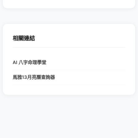
相關連結
AI 八字命理學堂
馬雅13月亮曆查詢器