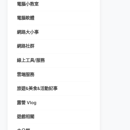
電腦小教室
電腦軟體
網路大小事
網路社群
線上工具/服務
雲端服務
旅遊&美食&活動記事
露營 Vlog
遊戲相關