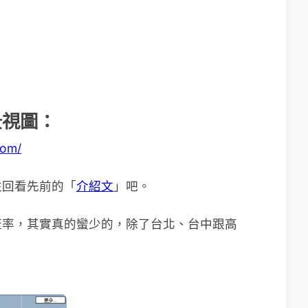
 街景視圖：
com/
往回看先前的「
介紹文
」吧。
蓋率，其實真的蠻少的，除了台北、台中跟高