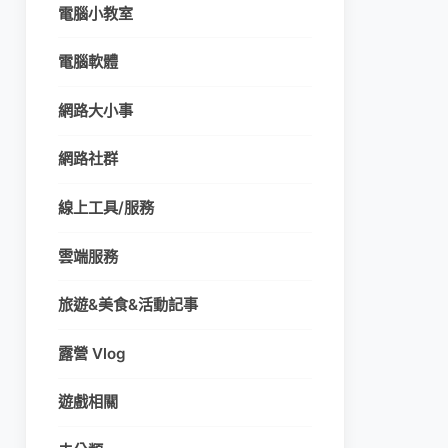
電腦小教室
電腦軟體
網路大小事
網路社群
線上工具/服務
雲端服務
旅遊&美食&活動記事
露營 Vlog
遊戲相關