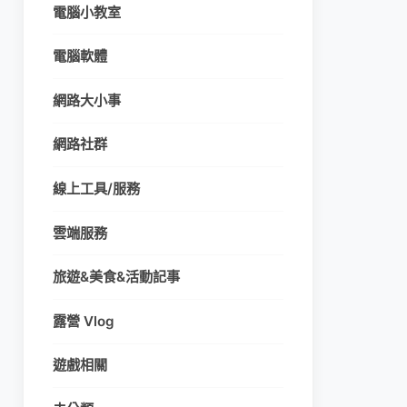
電腦小教室
電腦軟體
網路大小事
網路社群
線上工具/服務
雲端服務
旅遊&美食&活動記事
露營 Vlog
遊戲相關