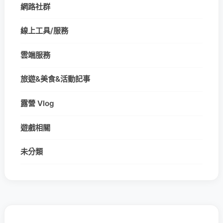
網路社群
線上工具/服務
雲端服務
旅遊&美食&活動記事
露營 Vlog
遊戲相關
未分類