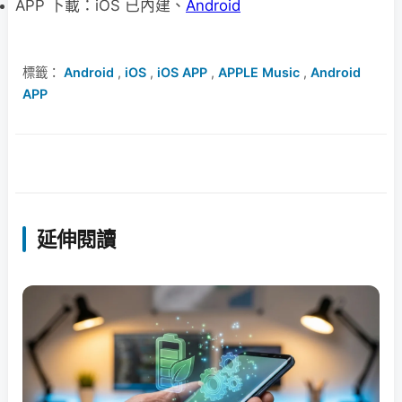
APP 下載：iOS 已內建、
Android
標籤：
Android
,
iOS
,
iOS APP
,
APPLE Music
,
Android
APP
延伸閱讀