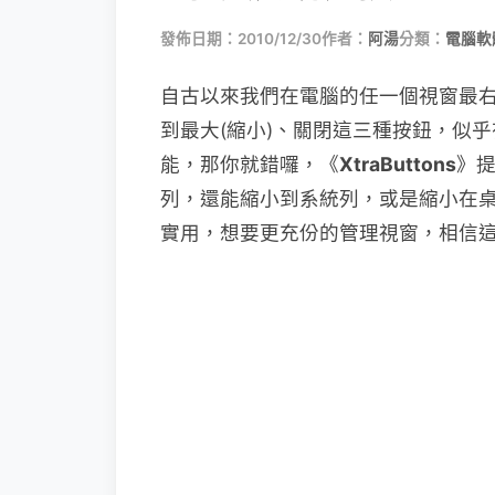
發佈日期：2010/12/30
作者：
阿湯
分類：
電腦軟
自古以來我們在電腦的任一個視窗最右
到最大(縮小)、關閉這三種按鈕，似
能，那你就錯囉，《
XtraButtons
》
列，還能縮小到系統列，或是縮小在
實用，想要更充份的管理視窗，相信