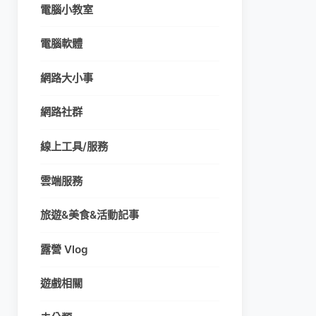
電腦小教室
電腦軟體
網路大小事
網路社群
線上工具/服務
雲端服務
旅遊&美食&活動記事
露營 Vlog
遊戲相關