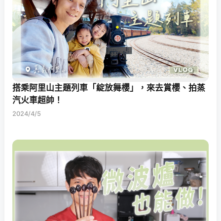
搭乘阿里山主題列車「綻放舞櫻」，來去賞櫻、拍蒸
汽火車超帥！
2024/4/5