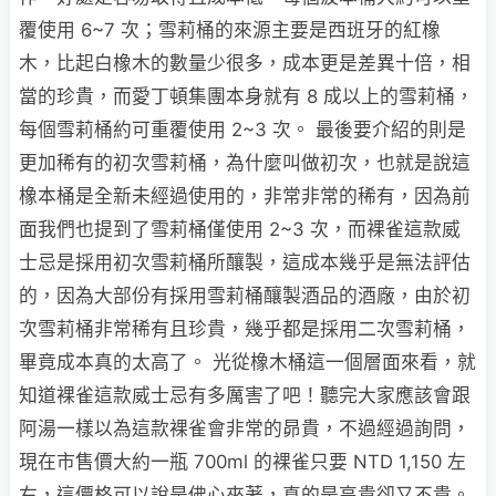
覆使用 6~7 次；雪莉桶的來源主要是西班牙的紅橡
木，比起白橡木的數量少很多，成本更是差異十倍，相
當的珍貴，而愛丁頓集團本身就有 8 成以上的雪莉桶，
每個雪莉桶約可重覆使用 2~3 次。 最後要介紹的則是
更加稀有的初次雪莉桶，為什麼叫做初次，也就是說這
橡本桶是全新未經過使用的，非常非常的稀有，因為前
面我們也提到了雪莉桶僅使用 2~3 次，而裸雀這款威
士忌是採用初次雪莉桶所釀製，這成本幾乎是無法評估
的，因為大部份有採用雪莉桶釀製酒品的酒廠，由於初
次雪莉桶非常稀有且珍貴，幾乎都是採用二次雪莉桶，
畢竟成本真的太高了。 光從橡木桶這一個層面來看，就
知道裸雀這款威士忌有多厲害了吧！聽完大家應該會跟
阿湯一樣以為這款裸雀會非常的昴貴，不過經過詢問，
現在市售價大約一瓶 700ml 的裸雀只要 NTD 1,150 左
右，這價格可以說是佛心來著，真的是高貴卻又不貴。