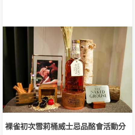
裸雀初次雪莉桶威士忌品酩會活動分