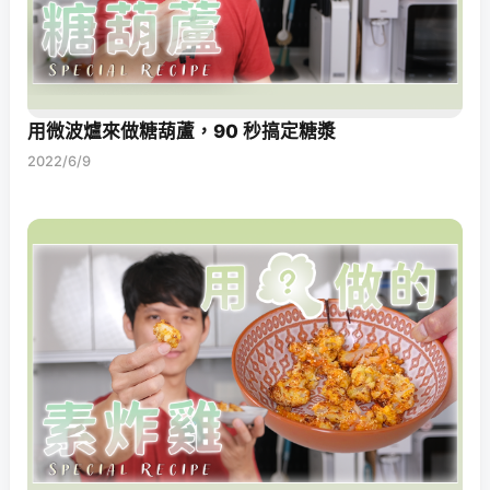
用微波爐來做糖葫蘆，90 秒搞定糖漿
2022/6/9