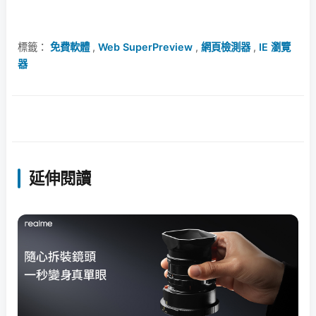
標籤：
免費軟體
,
Web SuperPreview
,
網頁檢測器
,
IE 瀏覽
器
延伸閱讀