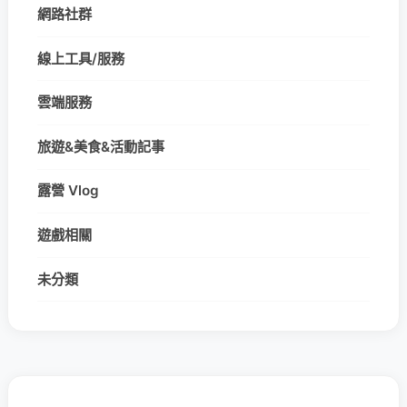
網路社群
線上工具/服務
雲端服務
旅遊&美食&活動記事
露營 Vlog
遊戲相關
未分類