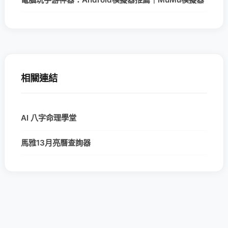
相關連結
AI 八字命理學堂
馬雅13月亮曆查詢器